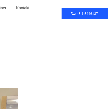
tner
Kontakt
+43 1 5446137